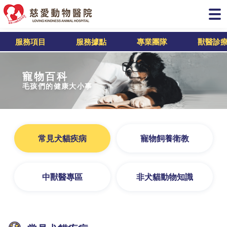
服務項目
服務據點
專業團隊
獸醫診
寵物百科
毛孩們的健康大小事
常見犬貓疾病
寵物飼養衛教
中獸醫專區
非犬貓動物知識