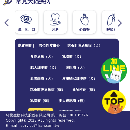
常見犬貓疾病
眼、耳、口
牙科
心血管
呼吸系統
皮膚腫瘤｜
異位性皮膚炎
跳蚤叮咬過敏症（犬）
食物過敏（犬）
乳腺瘤（犬）
肥大細胞瘤（犬）
淋巴瘤（犬）
血管肉瘤（犬）
皮膚鱗狀細胞癌（犬）
跳蚤叮咬過敏症（貓）
食物不耐（貓）
乳腺瘤（貓）
肥大細胞瘤（貓）
淋巴瘤（貓）
血管肉瘤（貓）
慈愛生物科技股份有限公司 統一編號：90135726
Copyright© 2023 ALL rights reserved.
E-mail : service@lkah.com.tw