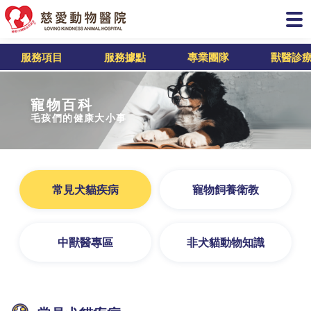
服務項目
服務據點
專業團隊
獸醫診
寵物百科
毛孩們的健康大小事
常見犬貓疾病
寵物飼養衛教
中獸醫專區
非犬貓動物知識