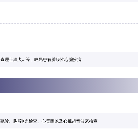
查理士獵犬...等，較易患有瓣膜性心臟疾病
聽診、胸腔X光檢查、心電圖以及心臟超音波來檢查