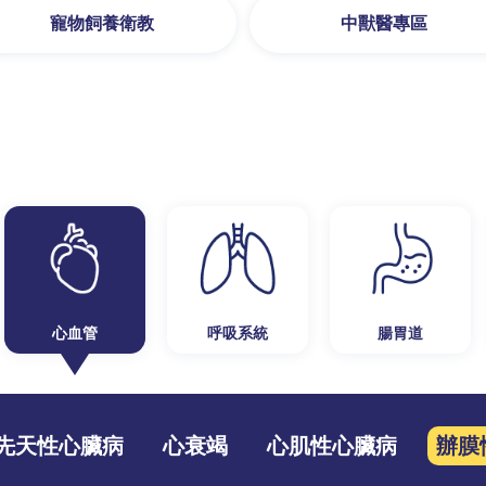
寵物飼養衛教
中獸醫專區
心血管
呼吸系統
腸胃道
先天性心臟病
心衰竭
心肌性心臟病
辦膜