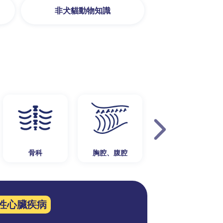
非犬貓動物知識
骨科
胸腔、腹腔
泌尿生殖系統
性心臟疾病