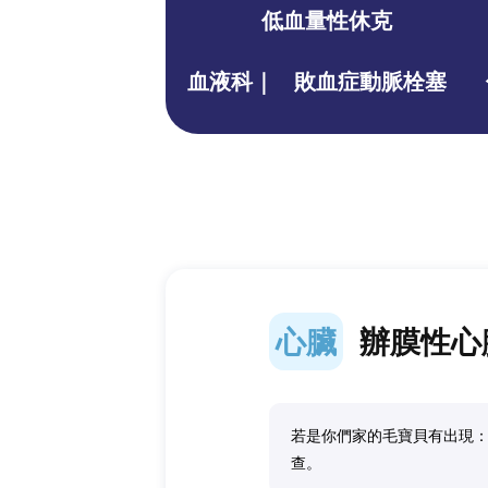
低血量性休克
血液科｜
敗血症動脈栓塞
心臟
辦膜性心
若是你們家的毛寶貝有出現
查。