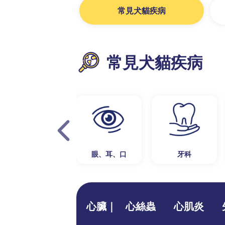
常見犬貓疾病
常見犬貓疾病
眼、耳、口
牙科
心臟｜
心絲蟲
心肌炎