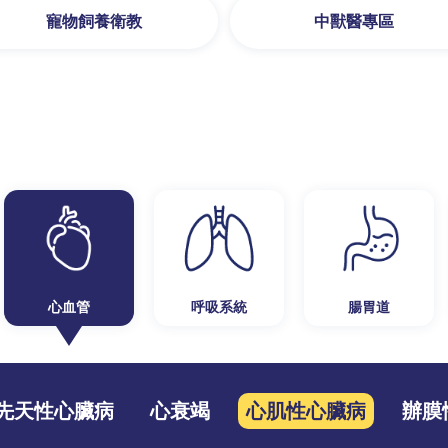
寵物飼養衛教
中獸醫專區
心血管
呼吸系統
腸胃道
先天性心臟病
心衰竭
心肌性心臟病
辦膜