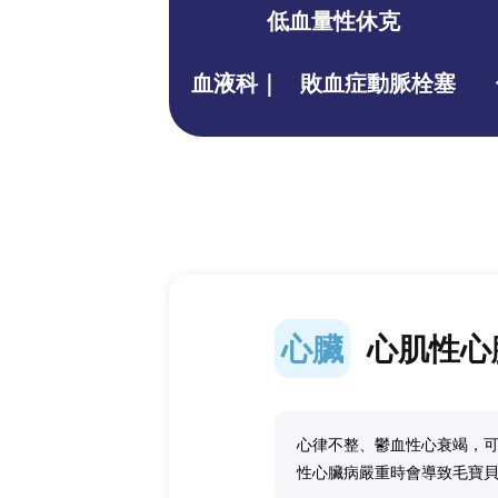
低血量性休克
血液科｜
敗血症動脈栓塞
心臟
心肌性心
心律不整、鬱血性心衰竭，
性心臟病嚴重時會導致毛寶