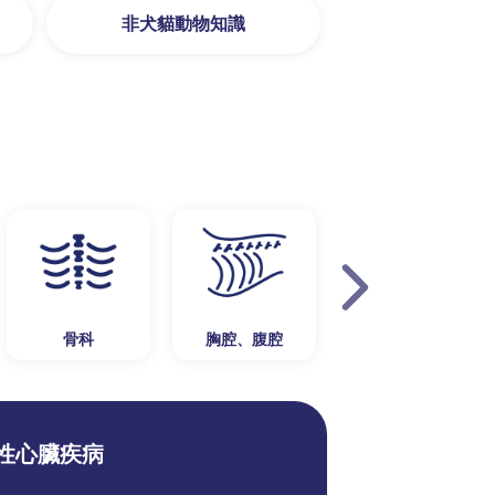
非犬貓動物知識
骨科
胸腔、腹腔
泌尿生殖系統
性心臟疾病