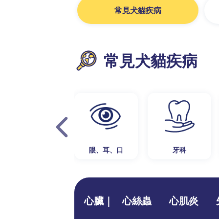
常見犬貓疾病
常見犬貓疾病
眼、耳、口
牙科
心臟｜
心絲蟲
心肌炎