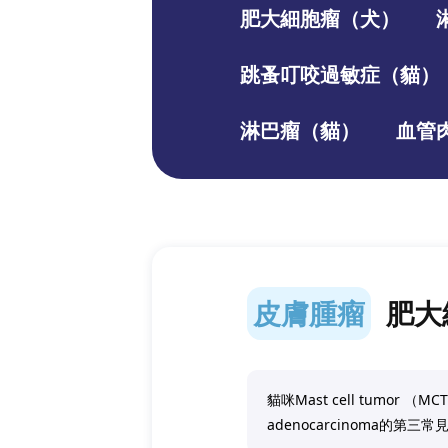
肥大細胞瘤（犬）
跳蚤叮咬過敏症（貓）
淋巴瘤（貓）
血管
皮膚腫瘤
肥大
貓咪Mast cell tumo
adenocarcinoma的第三