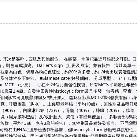
，其次是軀幹，四肢及其他部位。 在頭部，常侵犯靠近耳根部之耳廓。
，則會造成潰瘍。 Darier’s sign（紅斑及風疹）亦有報告。病灶為
，外觀常為白色，偶爾為粉紅色紅斑，約20%為多發，約1/4會出現表淺性
性皮下結節。 ■Siamese cat有好發傾向。 分成兩型： （1）典型mast
ytic MCTs（少見），可在4~24個月自發性恢復。所有MCTs平均發生年齡約8
均年齡10歲及2.4歲。自發性回復性histiocytic form常呈多發，無癢感
：腹部觸診常可見明顯脾臟及/或肝腫大。臨床症狀與MCTs釋出物質有關：
克，呼吸困難（胸水）。主侵犯老年貓（平均10歲），無性別及品種好發
90%） ，內臟淋巴結（73%），骨髓（40%），肺臟（20%），腸道（
塊（腸系膜淋巴結）及/或肝腫大。痢便（有或無便血）。多數會出現嘔
族群（平均13歲，也有3歲的報告），無性別及品種好發傾向。 不同類
輕易由FNA細胞學檢查作出診斷，但histiocytic form診斷較具挑
及嗜酸性球散佈。因此初期常被誤診為肉芽腫性結節樣脂膜炎或深層皮膚