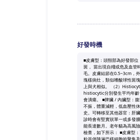
好發時機
■皮膚型：頭頸部為好發部位
斑， 當出現自殘或危及血管時
毛。皮膚結節在0.5~3cm
塊樣病灶，類似嗜酸球性斑塊及分離
上與犬相似。 （2）Histioc
histiocytic分別發生平
會潰瘍。 ■脾臟 / 內臟型
不振，體重減輕，低血壓性休
史。可轉移至其他器官：肝臟（
診時會有堅實狀單一或多發腫
能長達數月。老年貓為高風險
檢查，如下所示： ■皮膚型：可
粒並伴隨淋巴樣細胞的聚集