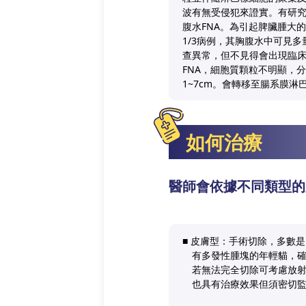
波有無受侵犯來證實。有研究顯
腹水FNA。為引起脾臟腫大
1/3病例，其胸腹水中可見多量嗜
查異常，但不見得會出現臨床
FNA，細胞質顆粒不明顯，分
1~7cm。會轉移至腸系膜淋巴、
如何治療
醫師會依據不同類型的
■ 皮膚型：手術切除，多數是
有多發性腫塊的年輕貓，確診為h
若無法完全切除可考慮放射線
也具有治療效果但須密切監