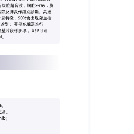
腹腔超音波，胸腔x-ray，胸
性結節及脾炎作鑑別診斷。高達
血是常見特徵，90%會出現凝血檢
道型： 受侵犯臟器進行
小腸壁片段樣肥厚，直徑可達
l。
%。
正常。
ib）