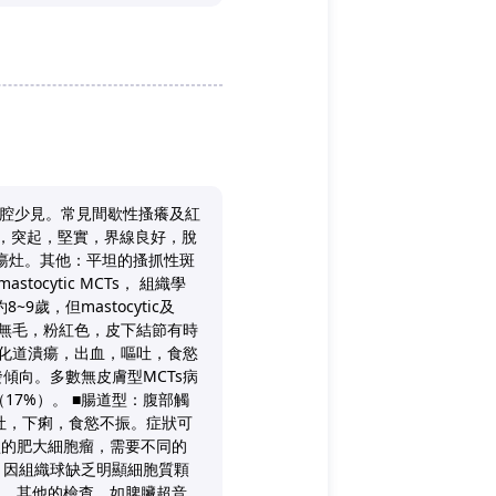
口腔少見。常見間歇性搔癢及紅
單一，突起，堅實，界線良好，脫
潰瘍灶。其他：平坦的搔抓性斑
ocytic MCTs， 組織學
~9歲，但mastocytic及
，堅實，無毛，粉紅色，皮下結節有時
消化道潰瘍，出血，嘔吐，食慾
傾向。多數無皮膚型MCTs病
17%）。 ■腸道型：腹部觸
吐，下痢，食慾不振。症狀可
型的肥大細胞瘤，需要不同的
戰性，因組織球缺乏明顯細胞質顆
炎。其他的檢查，如脾臟超音