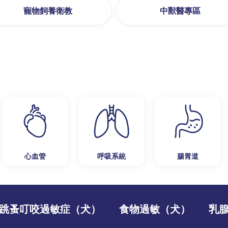
寵物飼養衛教
中獸醫專區
心血管
呼吸系統
腸胃道
跳蚤叮咬過敏症（犬）
食物過敏（犬）
乳