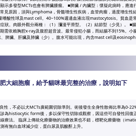
示多發型MCTs也會有脾臟腫瘤。 ■脾臟 / 內臟型：懷疑此病時，應進行
的常見原因，須與Lymphoma，骨髓增生性疾病，血管肉瘤，過度增生
酸性球及mast cell。40~100%週邊血液出現mastocytosis。貧
症狀。肉眼外觀分兩種：（1）瀰漫平滑型。（2）結節型（少見）。 ■腸
期需依賴胸腔x-ray及腹腔超音波。最常侵犯小腸，而結腸不到15%。
脾臟、肝臟及肺臟（少）。腹水可能出現，內含mast cell及eosinophi
肥大細胞瘤，給予貓咪最完整的治療，說明如下
良性，不必以犬MCTs廣範圍切除準則。術後發生全身性散佈比率為0-22
istiocytic form後，多以保守性切除或觀察，因這些可自發性回復
療法。 臨床上傳統化療藥物的治療效果也不錯，標靶化療藥物（imatin
測有無白血球減少症，蛋白尿及肌酸酐上升。