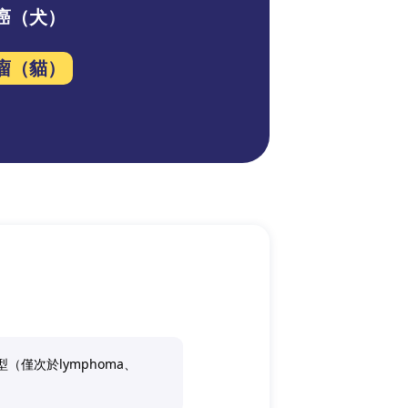
癌（犬）
瘤（貓）
型（僅次於lymphoma、