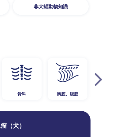
非犬貓動物知識
骨科
胸腔、腹腔
泌尿生殖系統
腺瘤（犬）