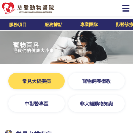
服務項目
服務據點
專業團隊
獸醫診
寵物百科
毛孩們的健康大小事
常見犬貓疾病
寵物飼養衛教
中獸醫專區
非犬貓動物知識