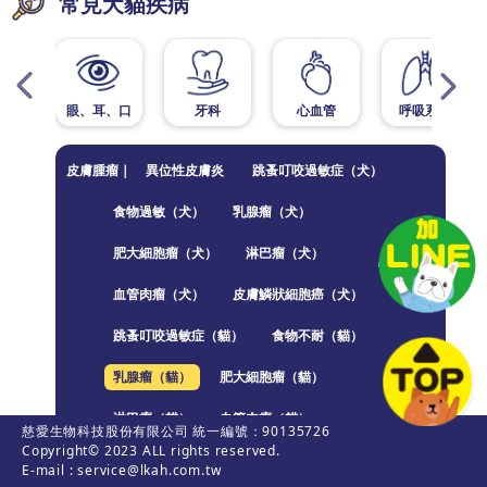
常見犬貓疾病
眼、耳、口
牙科
心血管
呼吸系統
皮膚腫瘤｜
異位性皮膚炎
跳蚤叮咬過敏症（犬）
食物過敏（犬）
乳腺瘤（犬）
肥大細胞瘤（犬）
淋巴瘤（犬）
血管肉瘤（犬）
皮膚鱗狀細胞癌（犬）
跳蚤叮咬過敏症（貓）
食物不耐（貓）
乳腺瘤（貓）
肥大細胞瘤（貓）
淋巴瘤（貓）
血管肉瘤（貓）
慈愛生物科技股份有限公司 統一編號：90135726
Copyright© 2023 ALL rights reserved.
E-mail : service@lkah.com.tw