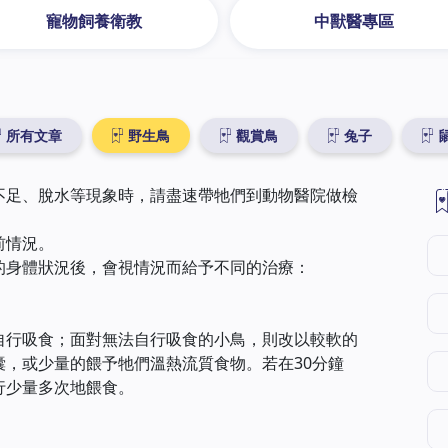
寵物飼養衛教
中獸醫專區
所有文章
野生鳥
觀賞鳥
兔子
不足、脫水等現象時，請盡速帶牠們到動物醫院做檢
前情況。
的身體狀況後，會視情況而給予不同的治療：
自行吸食；面對無法自行吸食的小鳥，則改以較軟的
，或少量的餵予牠們溫熱流質食物。若在30分鐘
行少量多次地餵食。