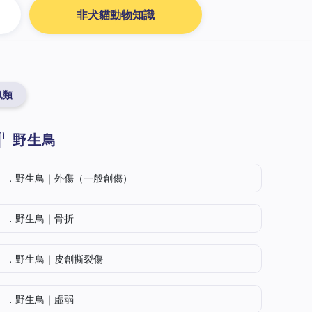
非犬貓動物知識
鼠類
野生鳥
．野生鳥｜外傷（一般創傷）
．野生鳥｜骨折
．野生鳥｜皮創撕裂傷
．野生鳥｜虛弱