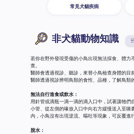
常見犬貓疾病
非犬貓動物知識
若你在野外發現受傷的小鳥出現無法採食、體力
查。
醫師會透過視診、聽診，來替小鳥檢查身體的目
醫師透過視診辨明鳥類的食性、品種，了解鳥類
無法自行進食或飲水：
用針管或滴瓶一滴一滴的滴入口中，試著讓牠們
小管、從左側的喙放入口中向右方緩慢送入至嗉囊
內，小鳥沒有出現逆流、嘔吐等現象，可反覆進
脫水：