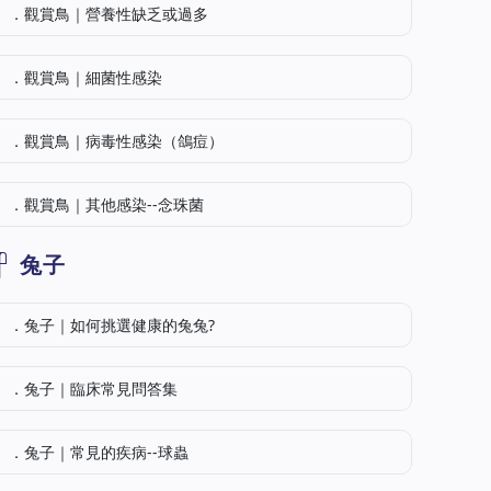
．觀賞鳥｜營養性缺乏或過多
．觀賞鳥｜細菌性感染
．觀賞鳥｜病毒性感染（鴿痘）
．觀賞鳥｜其他感染--念珠菌
兔子
．兔子｜如何挑選健康的兔兔?
．兔子｜臨床常見問答集
．兔子｜常見的疾病--球蟲