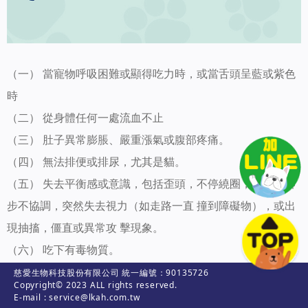
（一） 當寵物呼吸困難或顯得吃力時，或當舌頭呈藍或紫色
時
（二） 從身體任何一處流血不止
（三） 肚子異常膨脹、嚴重漲氣或腹部疼痛。
（四） 無法排便或排尿，尤其是貓。
（五） 失去平衡感或意識，包括歪頭，不停繞圈，昏迷，腳
步不協調，突然失去視力（如走路一直 撞到障礙物），或出
現抽搐，僵直或異常攻 擊現象。
（六） 吃下有毒物質。
（七） 跛腳，且有任何一隻腳無法負重。
慈愛生物科技股份有限公司 統一編號：90135726
Copyright© 2023 ALL rights reserved.
（八） 全身或半身癱瘓或失去意識的動物
E-mail : service@lkah.com.tw