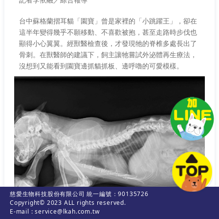
台中蘇格蘭摺耳貓「園寶」曾是家裡的「小跳躍王」，卻在
這半年變得幾乎不願移動、不喜歡被抱，甚至走路時步伐也
顯得小心翼翼。經獸醫檢查後，才發現牠的脊椎多處長出了
骨刺。在獸醫師的建議下，飼主讓牠嘗試外泌體再生療法，
沒想到又能看到園寶邊抓貓抓板、邊呼嚕的可愛模樣。
慈愛生物科技股份有限公司 統一編號：90135726
Copyright© 2023 ALL rights reserved.
E-mail : service@lkah.com.tw