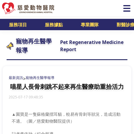
服務項目
服務據點
專業團隊
獸醫診
寵物再生醫學
Pet Regenerative Medicine
報導
Report
最新資訊
寵物再生醫學報導
>
喵星人長骨刺跳不起來再生醫療助重拾活力
2025-07-17 09:48:35
▲園寶是一隻蘇格蘭摺耳貓，較易有骨刺等狀況，造成活動
不適。（圖／慈愛動物醫院提供）
記者李依融／綜合報導