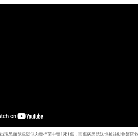
出現黑面琵鷺疑似肉毒桿菌中毒1死1傷，而傷病黑琵送也被往動物醫院