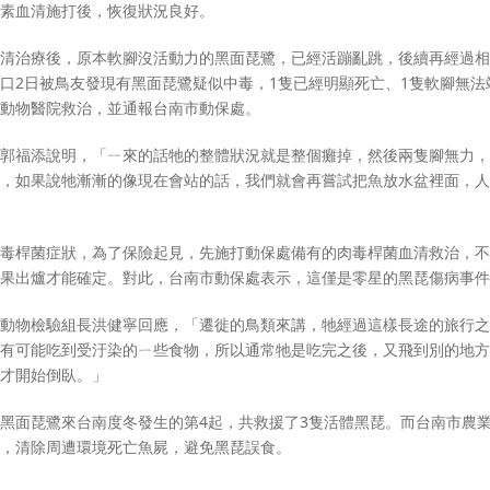
素血清施打後，恢復狀況良好。
清治療後，原本軟腳沒活動力的黑面琵鷺，已經活蹦亂跳，後續再經過相
口2日被鳥友發現有黑面琵鷺疑似中毒，1隻已經明顯死亡、1隻軟腳無法
動物醫院救治，並通報台南市動保處。
郭福添說明，「ㄧ來的話牠的整體狀況就是整個癱掉，然後兩隻腳無力，
，如果說牠漸漸的像現在會站的話，我們就會再嘗試把魚放水盆裡面，人
毒桿菌症狀，為了保險起見，先施打動保處備有的肉毒桿菌血清救治，不
果出爐才能確定。對此，台南市動保處表示，這僅是零星的黑琵傷病事件
動物檢驗組長洪健寧回應，「遷徙的鳥類來講，牠經過這樣長途的旅行之
有可能吃到受汙染的ㄧ些食物，所以通常牠是吃完之後，又飛到別的地方
才開始倒臥。」
黑面琵鷺來台南度冬發生的第4起，共救援了3隻活體黑琵。而台南市農
，清除周遭環境死亡魚屍，避免黑琵誤食。