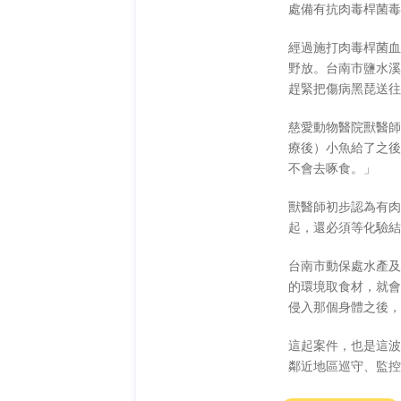
處備有抗肉毒桿菌毒
經過施打肉毒桿菌血
野放。台南市鹽水溪
趕緊把傷病黑琵送往
慈愛動物醫院獸醫師
療後）小魚給了之後
不會去啄食。」
獸醫師初步認為有肉
起，還必須等化驗結
台南市動保處水產及
的環境取食材，就會
侵入那個身體之後，
這起案件，也是這波
鄰近地區巡守、監控