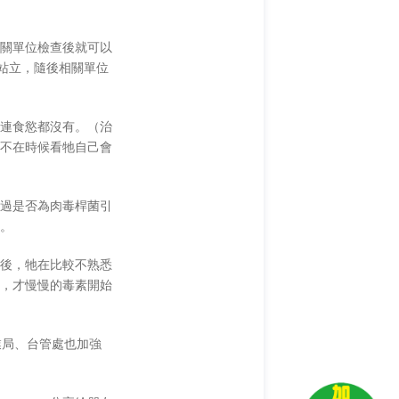
關單位檢查後就可以
站立，隨後相關單位
連食慾都沒有。（治
不在時候看牠自己會
過是否為肉毒桿菌引
。
後，牠在比較不熟悉
，才慢慢的毒素開始
業局、台管處也加強