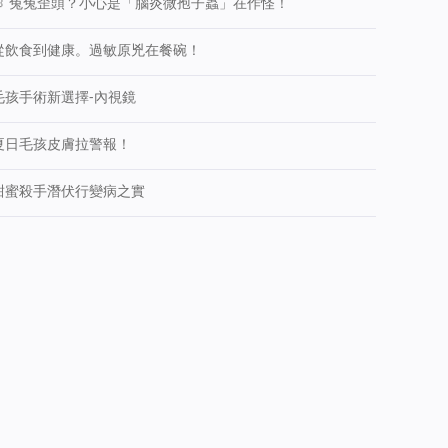
🐰 兔兔歪頭？小心是「腦炎微孢子蟲」在作怪！
從飲食到健康。過敏原兇在餐碗！
毛孩手術新選擇-內視鏡
夏日毛孩皮膚拉警報！
甜蜜殺手潛伏行變病之實