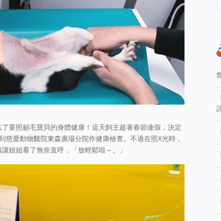
忘了要照顧毛寶貝的身體健康！這天飼主趁著春節連假，決定
到慈愛動物醫院東森廣場分院作健康檢查。不過在照X光時，
情讓姐姐看了無奈直呼，「放輕鬆啦～。」