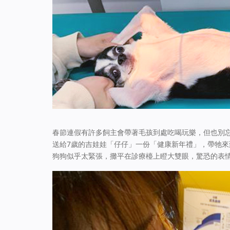
春節連假有許多飼主會帶著毛孩到處吃喝玩樂，但也別
送給7歲的吉娃娃「仔仔」一份「健康新年禮」，帶牠來
狗狗似乎太緊張，攤平在診療檯上瞪大雙眼，驚恐的表