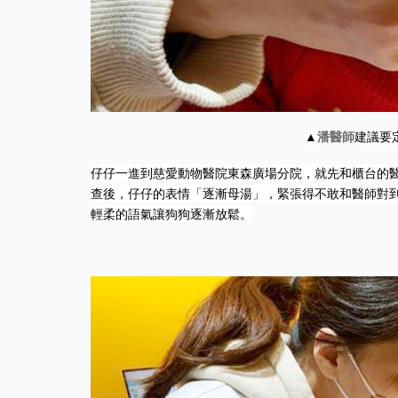
▲
潘醫師
建議要
仔仔一進到慈愛動物醫院東森廣場分院，就先和櫃台的
查後，仔仔的表情「逐漸母湯」，緊張得不敢和醫師對
輕柔的語氣讓狗狗逐漸放鬆。