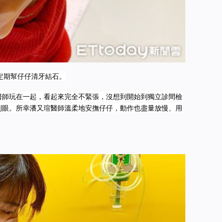
定期幫仔仔清牙結石。
醫師玩在一起，看起來完全不緊張，沒想到開始到獨立診間檢
到眼。所幸潘又瑄醫師溫柔地安撫仔仔，動作也盡量放慢、用