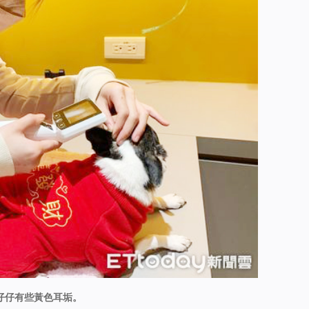
 仔仔有些黃色耳垢。