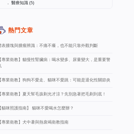
． 醫療知識 (5)
熱門文章
體表腫塊與腫瘤辨識：不痛不癢，也不能只靠外觀判斷
【專業衛教】貓慢性腎臟病：喝水變多、尿量變大，是重要警
訊
【專業衛教】狗狗不愛走、貓咪不愛跳：可能是退化性關節炎
【專業衛教】夏天幫毛孩剃光才涼？先別急著把毛剃到底！
【貓咪照護指南】 貓咪不愛喝水怎麼辦？
【專業衛教】犬中暑與熱衰竭衛教指南