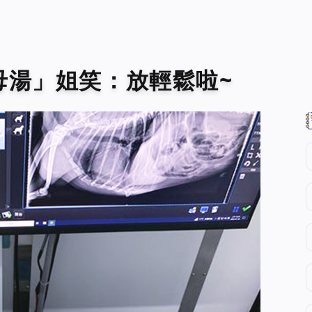
母湯」姐笑：放輕鬆啦~