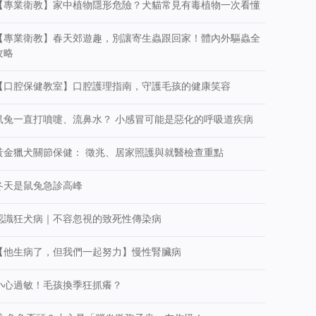
【專業衛教】家中植物隱形危險？犬貓常見有毒植物一次看懂
【專業衛教】春天郊遊趣，別讓寄生蟲跟回家！體內外驅蟲全
攻略
【口腔保健教室】口腔護理指南，守護毛孩的健康笑容
鼠兔一直打噴嚏、流鼻水？ 小感冒可能是惡化的呼吸道疾病
黃金獵犬關節保健： 徵兆、居家照護與就醫檢查重點
冬天是鼠兔急診高峰
認識狂犬病｜不容忽視的致死性傳染病
【他生病了，但我們一起努力】慢性腎臟病
小心過敏！毛孩換季狂抓癢？