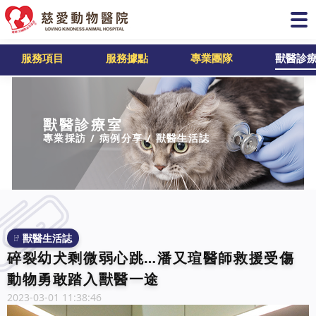
服務項目
服務據點
專業團隊
獸醫診
獸醫診療室
專業採訪 / 病例分享 / 獸醫生活誌
獸醫生活誌
碎裂幼犬剩微弱心跳…潘又瑄醫師救援受傷
動物勇敢踏入獸醫一途
2023-03-01 11:38:46